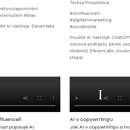
Tereza Pospíšilová
ektivnízapomínání
#AIinfluenceři
ktivníučení #bias
#digitálnímarketing
té AI nástroje: Elevenlabs
#sociálnísítě
Použité AI nástroje: ChatGP
(osnova podcastu, perex, úv
obrázek), ElevenLabs (zvuko
stopa)
nfluenceři
AI v copywritingu
ast popisuje AI
Jak AI v copywritingu a tv