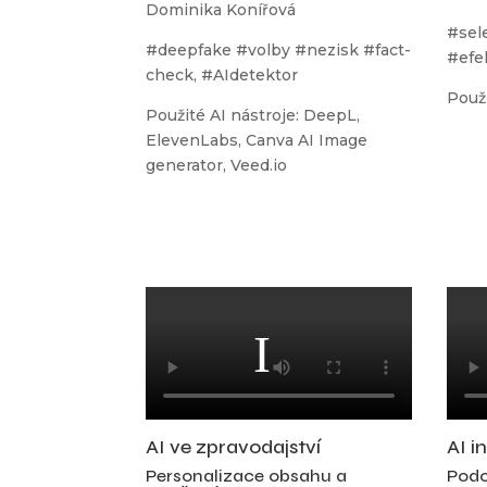
Dominika Konířová
#sel
#deepfake #volby #nezisk #fact-
#efe
check, #AIdetektor
Použi
Použité AI nástroje: DeepL,
ElevenLabs, Canva AI Image
generator, Veed.io
AI ve zpravodajství
AI i
Personalizace obsahu a
Podc