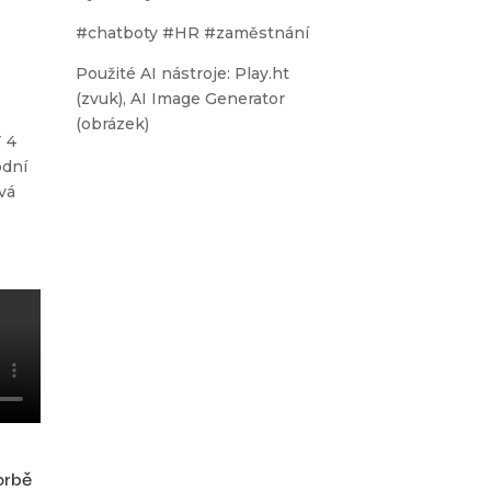
#chatboty #HR #zaměstnání
Použité AI nástroje: Play.ht
(zvuk), AI Image Generator
(obrázek)
T 4
odní
vá
orbě