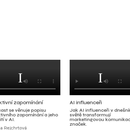
ktivní zapomínání
AI influenceři
ast se věnuje popisu
Jak AI influenceři v dnešn
ktivního zapomínání a jeho
světě transformují
tí v AI.
marketingovou komunikac
značek.
na Rejchrtová