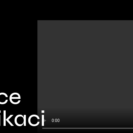
nce
kaci