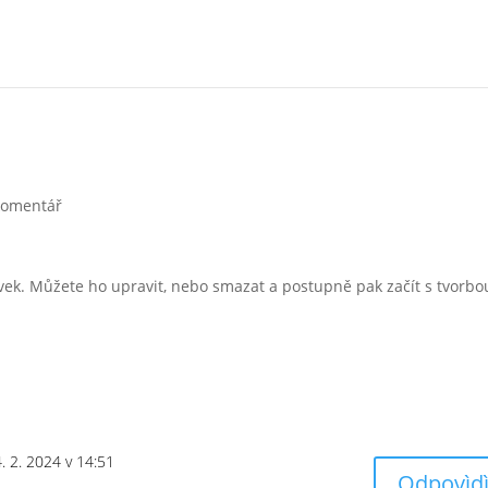
komentář
ěvek. Můžete ho upravit, nebo smazat a postupně pak začít s tvorbo
4. 2. 2024 v 14:51
Odpovìdì