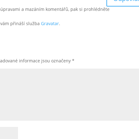
m, úpravami a mazáním komentářů, pak si prohlédněte
h vám přináší služba
Gravatar
.
žadované informace jsou označeny
*